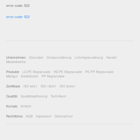
error code: 522
error code: 522
Unternehmen
Granulate
Compoundierung
Lohnregranulierung
Handel
Masterbatche
Produkte
LD-PE Regranulate
HD-PE Regranulate
PE-PP Regranulate
Mahlgut
Kreidebatch
PP Regranulate
Zertifikate
ISO 9001
ISO 18001
ISO 50001
Qualität
Qualitätssicherung
Technikum
Kontakt
Anfahrt
Rechtliches
AGB
Impressum
Datenschutz