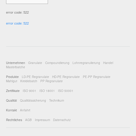
error code: 522
error code: 522
Unternehmen
Granulate
Compoundierung
Lohnregranulierung
Handel
Masterbatche
Produkte
LD-PE Regranulate
HD-PE Regranulate
PE-PP Regranulate
Mahlgut
Kreidebatch
PP Regranulate
Zertifikate
ISO 9001
ISO 18001
ISO 50001
Qualität
Qualitätssicherung
Technikum
Kontakt
Anfahrt
Rechtliches
AGB
Impressum
Datenschutz