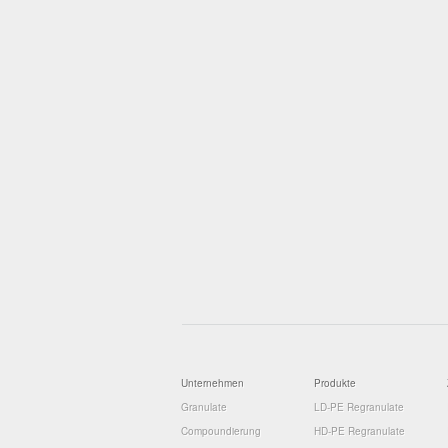
Unternehmen
Produkte
Granulate
LD-PE Regranulate
Compoundierung
HD-PE Regranulate