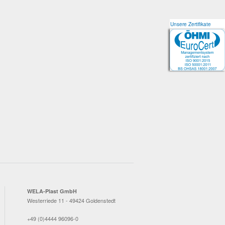
Unsere Zertifikate
Unsere Zertifikate
WELA-Plast GmbH
Westerriede 11 - 49424 Goldenstedt
+49 (0)4444 96096-0