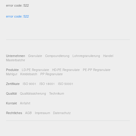
error code: 522
error code: 522
Unternehmen
Granulate
Compoundierung
Lohnregranulierung
Handel
Masterbatche
Produkte
LD-PE Regranulate
HD-PE Regranulate
PE-PP Regranulate
Mahlgut
Kreidebatch
PP Regranulate
Zertifikate
ISO 9001
ISO 18001
ISO 50001
Qualität
Qualitätssicherung
Technikum
Kontakt
Anfahrt
Rechtliches
AGB
Impressum
Datenschutz