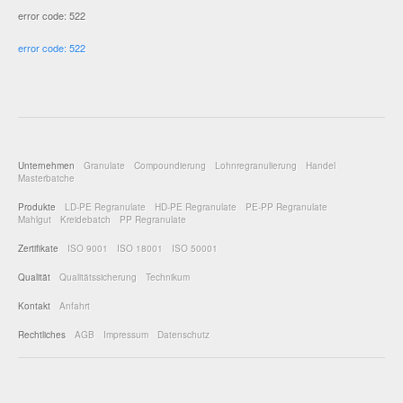
error code: 522
error code: 522
Unternehmen
Granulate
Compoundierung
Lohnregranulierung
Handel
Masterbatche
Produkte
LD-PE Regranulate
HD-PE Regranulate
PE-PP Regranulate
Mahlgut
Kreidebatch
PP Regranulate
Zertifikate
ISO 9001
ISO 18001
ISO 50001
Qualität
Qualitätssicherung
Technikum
Kontakt
Anfahrt
Rechtliches
AGB
Impressum
Datenschutz