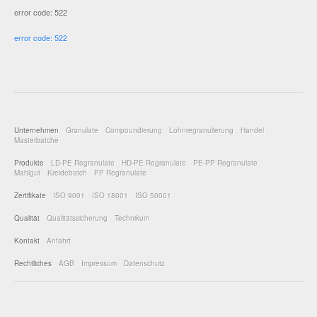
error code: 522
error code: 522
Unternehmen
Granulate
Compoundierung
Lohnregranulierung
Handel
Masterbatche
Produkte
LD-PE Regranulate
HD-PE Regranulate
PE-PP Regranulate
Mahlgut
Kreidebatch
PP Regranulate
Zertifikate
ISO 9001
ISO 18001
ISO 50001
Qualität
Qualitätssicherung
Technikum
Kontakt
Anfahrt
Rechtliches
AGB
Impressum
Datenschutz