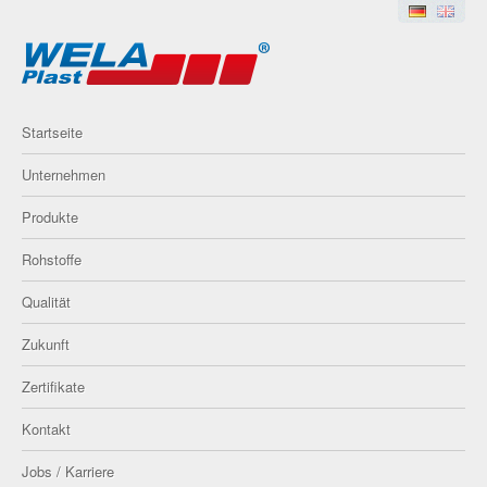
Startseite
Unternehmen
Produkte
Rohstoffe
Qualität
Zukunft
Zertifikate
Kontakt
Jobs / Karriere