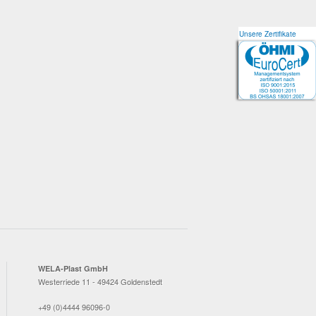
Unsere Zertifikate
Unsere Zertifikate
WELA-Plast GmbH
Westerriede 11 - 49424 Goldenstedt
+49 (0)4444 96096-0