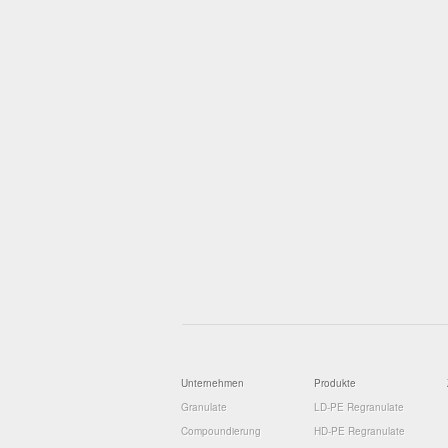
Unternehmen
Produkte
Granulate
LD-PE Regranulate
Compoundierung
HD-PE Regranulate