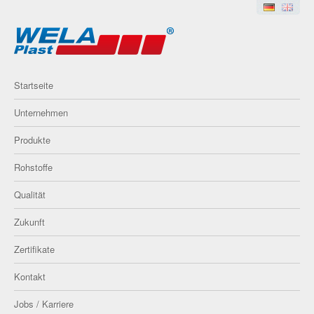
Startseite
Unternehmen
Produkte
Rohstoffe
Qualität
Zukunft
Zertifikate
Kontakt
Jobs / Karriere