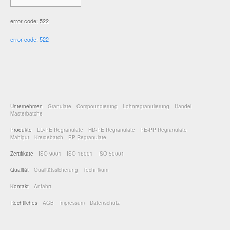
error code: 522
error code: 522
Unternehmen
Granulate
Compoundierung
Lohnregranulierung
Handel
Masterbatche
Produkte
LD-PE Regranulate
HD-PE Regranulate
PE-PP Regranulate
Mahlgut
Kreidebatch
PP Regranulate
Zertifikate
ISO 9001
ISO 18001
ISO 50001
Qualität
Qualitätssicherung
Technikum
Kontakt
Anfahrt
Rechtliches
AGB
Impressum
Datenschutz