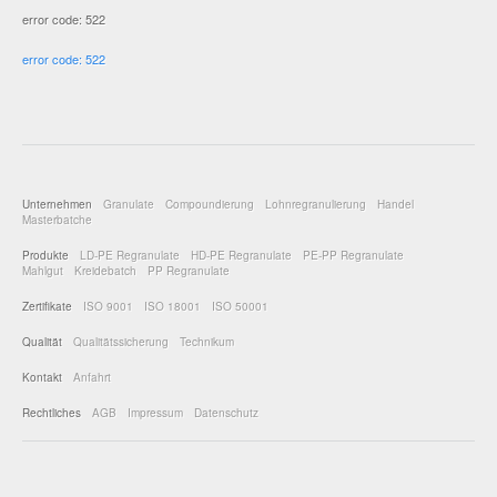
error code: 522
error code: 522
Unternehmen
Granulate
Compoundierung
Lohnregranulierung
Handel
Masterbatche
Produkte
LD-PE Regranulate
HD-PE Regranulate
PE-PP Regranulate
Mahlgut
Kreidebatch
PP Regranulate
Zertifikate
ISO 9001
ISO 18001
ISO 50001
Qualität
Qualitätssicherung
Technikum
Kontakt
Anfahrt
Rechtliches
AGB
Impressum
Datenschutz