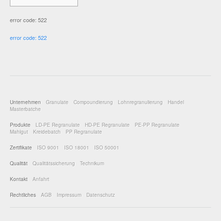
error code: 522
error code: 522
Unternehmen
Granulate
Compoundierung
Lohnregranulierung
Handel
Masterbatche
Produkte
LD-PE Regranulate
HD-PE Regranulate
PE-PP Regranulate
Mahlgut
Kreidebatch
PP Regranulate
Zertifikate
ISO 9001
ISO 18001
ISO 50001
Qualität
Qualitätssicherung
Technikum
Kontakt
Anfahrt
Rechtliches
AGB
Impressum
Datenschutz