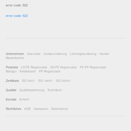
error code: 522
error code: 522
Unternehmen
Granulate
Compoundierung
Lohnregranulierung
Handel
Masterbatche
Produkte
LD-PE Regranulate
HD-PE Regranulate
PE-PP Regranulate
Mahlgut
Kreidebatch
PP Regranulate
Zertifikate
ISO 9001
ISO 18001
ISO 50001
Qualität
Qualitätssicherung
Technikum
Kontakt
Anfahrt
Rechtliches
AGB
Impressum
Datenschutz