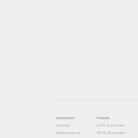
Unternehmen
Produkte
Granulate
LD-PE Regranulate
Compoundierung
HD-PE Regranulate