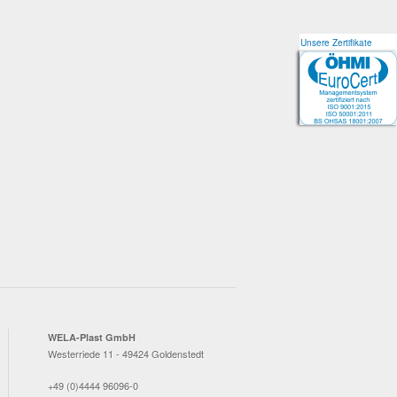
Unsere Zertifikate
Unsere Zertifikate
WELA-Plast GmbH
Westerriede 11 - 49424 Goldenstedt
+49 (0)4444 96096-0