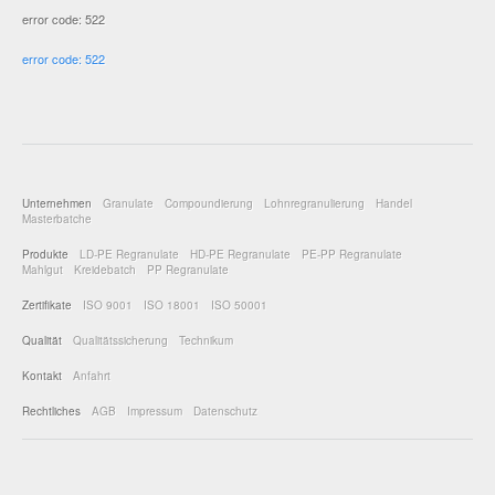
error code: 522
error code: 522
Unternehmen
Granulate
Compoundierung
Lohnregranulierung
Handel
Masterbatche
Produkte
LD-PE Regranulate
HD-PE Regranulate
PE-PP Regranulate
Mahlgut
Kreidebatch
PP Regranulate
Zertifikate
ISO 9001
ISO 18001
ISO 50001
Qualität
Qualitätssicherung
Technikum
Kontakt
Anfahrt
Rechtliches
AGB
Impressum
Datenschutz