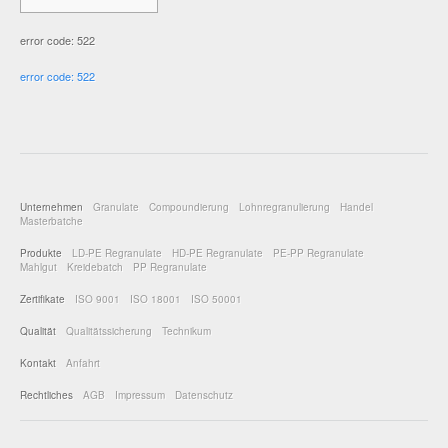
error code: 522
error code: 522
Unternehmen
Granulate
Compoundierung
Lohnregranulierung
Handel
Masterbatche
Produkte
LD-PE Regranulate
HD-PE Regranulate
PE-PP Regranulate
Mahlgut
Kreidebatch
PP Regranulate
Zertifikate
ISO 9001
ISO 18001
ISO 50001
Qualität
Qualitätssicherung
Technikum
Kontakt
Anfahrt
Rechtliches
AGB
Impressum
Datenschutz