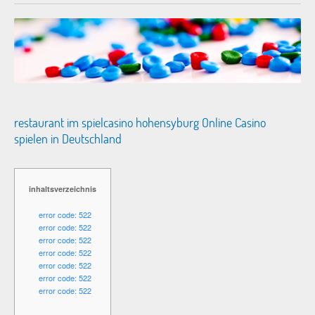
restaurant im spielcasino hohensyburg Online Casino
spielen in Deutschland
inhaltsverzeichnis
error code: 522
error code: 522
error code: 522
error code: 522
error code: 522
error code: 522
error code: 522