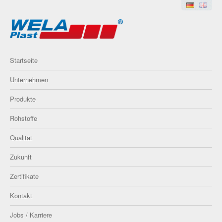
Startseite
Unternehmen
Produkte
Rohstoffe
Qualität
Zukunft
Zertifikate
Kontakt
Jobs / Karriere