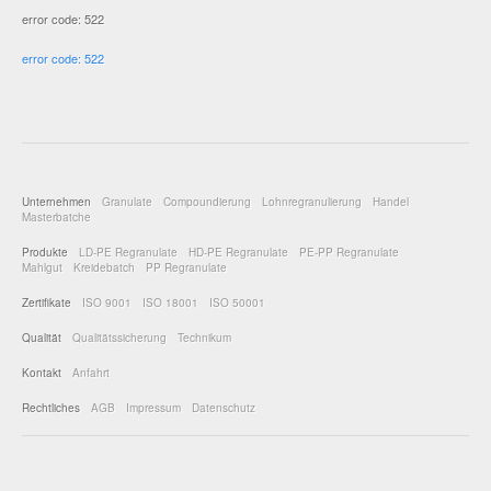
error code: 522
error code: 522
Unternehmen
Granulate
Compoundierung
Lohnregranulierung
Handel
Masterbatche
Produkte
LD-PE Regranulate
HD-PE Regranulate
PE-PP Regranulate
Mahlgut
Kreidebatch
PP Regranulate
Zertifikate
ISO 9001
ISO 18001
ISO 50001
Qualität
Qualitätssicherung
Technikum
Kontakt
Anfahrt
Rechtliches
AGB
Impressum
Datenschutz