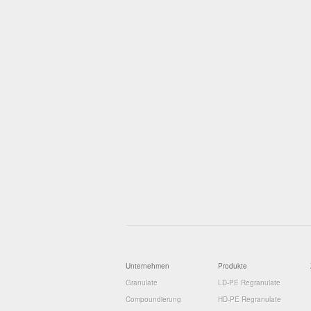
Unternehmen
Produkte
Granulate
LD-PE Regranulate
Compoundierung
HD-PE Regranulate