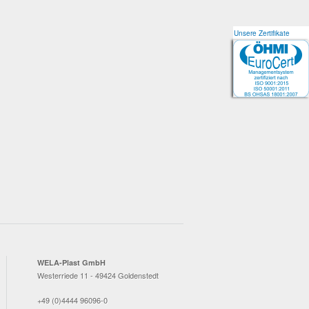
Unsere Zertifikate
Unsere Zertifikate
WELA-Plast GmbH
Westerriede 11 - 49424 Goldenstedt
+49 (0)4444 96096-0