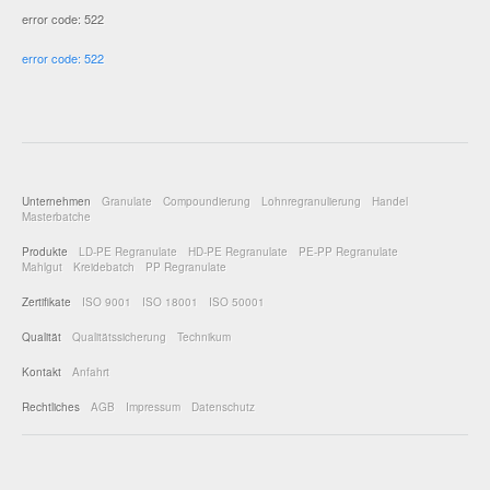
error code: 522
error code: 522
Unternehmen
Granulate
Compoundierung
Lohnregranulierung
Handel
Masterbatche
Produkte
LD-PE Regranulate
HD-PE Regranulate
PE-PP Regranulate
Mahlgut
Kreidebatch
PP Regranulate
Zertifikate
ISO 9001
ISO 18001
ISO 50001
Qualität
Qualitätssicherung
Technikum
Kontakt
Anfahrt
Rechtliches
AGB
Impressum
Datenschutz