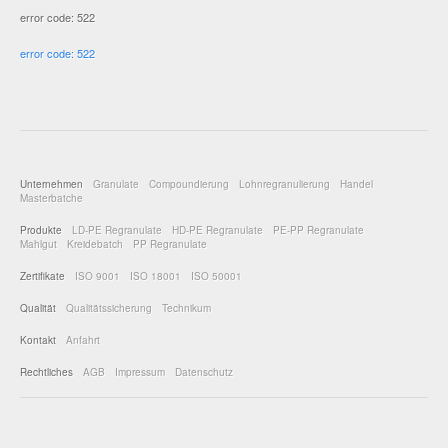
error code: 522
error code: 522
Unternehmen
Granulate
Compoundierung
Lohnregranulierung
Handel
Masterbatche
Produkte
LD-PE Regranulate
HD-PE Regranulate
PE-PP Regranulate
Mahlgut
Kreidebatch
PP Regranulate
Zertifikate
ISO 9001
ISO 18001
ISO 50001
Qualität
Qualitätssicherung
Technikum
Kontakt
Anfahrt
Rechtliches
AGB
Impressum
Datenschutz