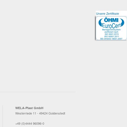
Unsere Zertifikate
Unsere Zertifikate
WELA-Plast GmbH
Westerriede 11 - 49424 Goldenstedt
+49 (0)4444 96096-0