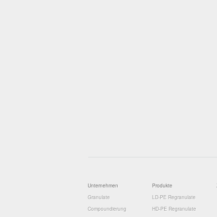
Unternehmen
Produkte
Granulate
LD-PE Regranulate
Compoundierung
HD-PE Regranulate