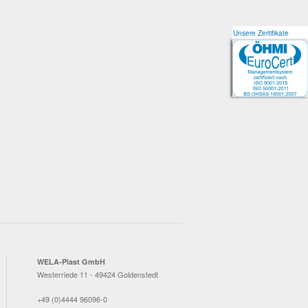
Unsere Zertifikate
Unsere Zertifikate
WELA-Plast GmbH
Westerriede 11 - 49424 Goldenstedt
+49 (0)4444 96096-0