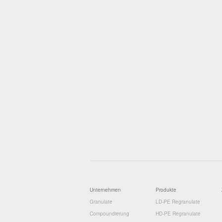
Unternehmen
Produkte
Granulate
LD-PE Regranulate
Compoundierung
HD-PE Regranulate