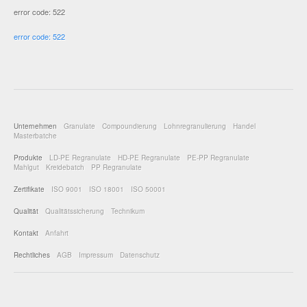
error code: 522
error code: 522
Unternehmen
Granulate
Compoundierung
Lohnregranulierung
Handel
Masterbatche
Produkte
LD-PE Regranulate
HD-PE Regranulate
PE-PP Regranulate
Mahlgut
Kreidebatch
PP Regranulate
Zertifikate
ISO 9001
ISO 18001
ISO 50001
Qualität
Qualitätssicherung
Technikum
Kontakt
Anfahrt
Rechtliches
AGB
Impressum
Datenschutz