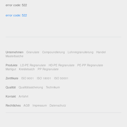
error code: 522
error code: 522
Unternehmen
Granulate
Compoundierung
Lohnregranulierung
Handel
Masterbatche
Produkte
LD-PE Regranulate
HD-PE Regranulate
PE-PP Regranulate
Mahlgut
Kreidebatch
PP Regranulate
Zertifikate
ISO 9001
ISO 18001
ISO 50001
Qualität
Qualitätssicherung
Technikum
Kontakt
Anfahrt
Rechtliches
AGB
Impressum
Datenschutz