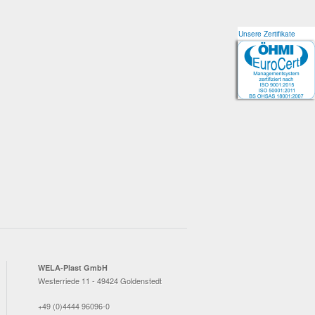
Unsere Zertifikate
Unsere Zertifikate
WELA-Plast GmbH
Westerriede 11 - 49424 Goldenstedt
+49 (0)4444 96096-0