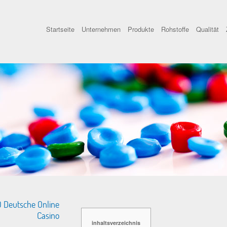
Startseite
Unternehmen
Produkte
Rohstoffe
Qualität
10 Deutsche Online
Casino
inhaltsverzeichnis