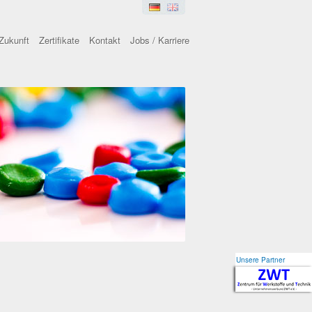
Zukunft
Zertifikate
Kontakt
Jobs / Karriere
Unsere Partner
Unsere Partner