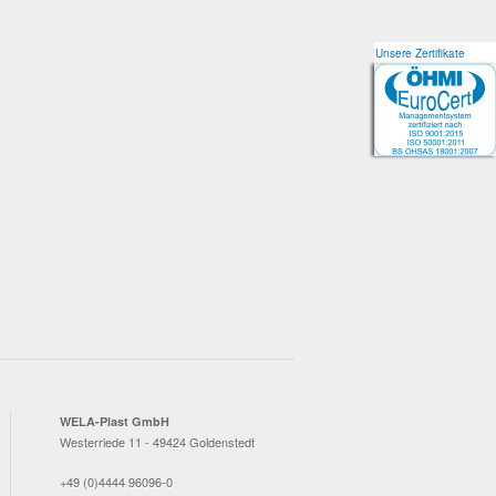
Unsere Zertifikate
Unsere Zertifikate
WELA-Plast GmbH
Westerriede 11 - 49424 Goldenstedt
+49 (0)4444 96096-0