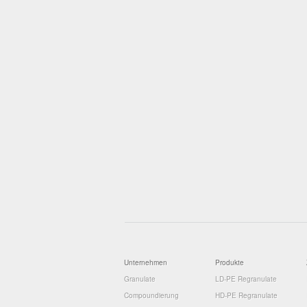
Unternehmen
Produkte
Granulate
LD-PE Regranulate
Compoundierung
HD-PE Regranulate