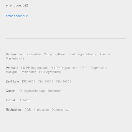
error code: 522
error code: 522
Unternehmen
Granulate
Compoundierung
Lohnregranulierung
Handel
Masterbatche
Produkte
LD-PE Regranulate
HD-PE Regranulate
PE-PP Regranulate
Mahlgut
Kreidebatch
PP Regranulate
Zertifikate
ISO 9001
ISO 18001
ISO 50001
Qualität
Qualitätssicherung
Technikum
Kontakt
Anfahrt
Rechtliches
AGB
Impressum
Datenschutz