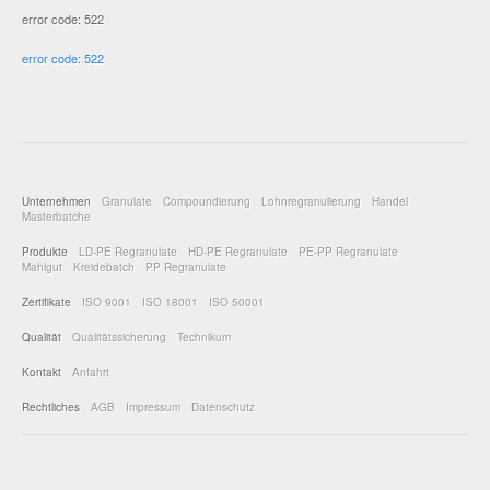
error code: 522
error code: 522
Unternehmen
Granulate
Compoundierung
Lohnregranulierung
Handel
Masterbatche
Produkte
LD-PE Regranulate
HD-PE Regranulate
PE-PP Regranulate
Mahlgut
Kreidebatch
PP Regranulate
Zertifikate
ISO 9001
ISO 18001
ISO 50001
Qualität
Qualitätssicherung
Technikum
Kontakt
Anfahrt
Rechtliches
AGB
Impressum
Datenschutz