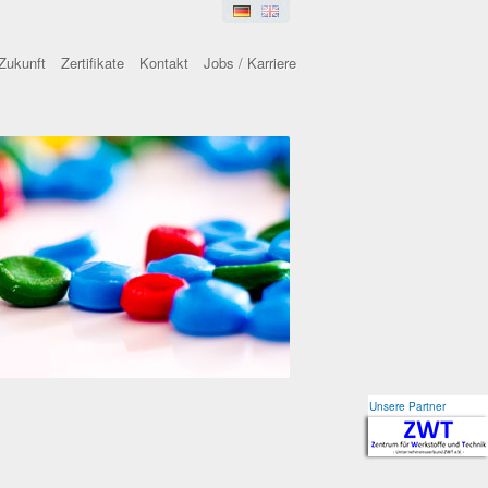
Zukunft
Zertifikate
Kontakt
Jobs / Karriere
Unsere Partner
Unsere Partner