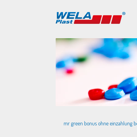
mr green bonus ohne einzahlung be