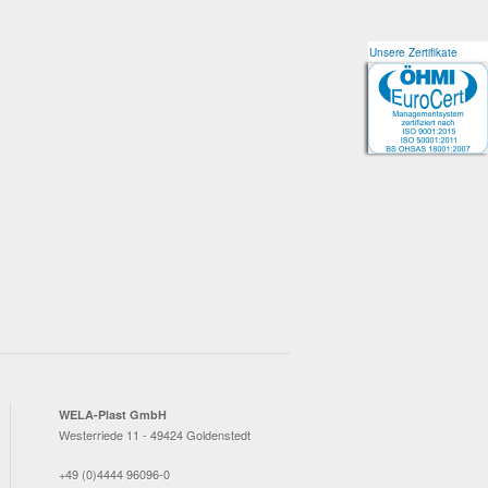
Unsere Zertifikate
Unsere Zertifikate
WELA-Plast GmbH
Westerriede 11 - 49424 Goldenstedt
+49 (0)4444 96096-0