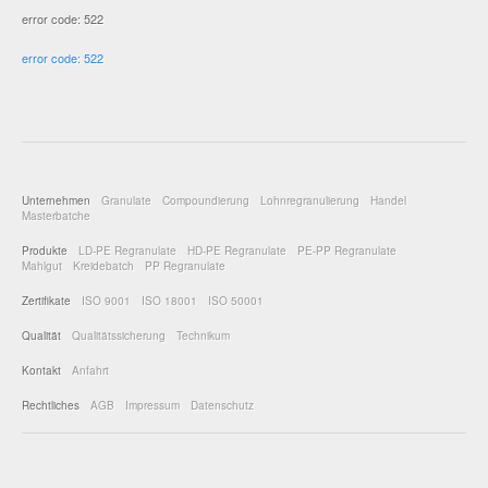
error code: 522
error code: 522
Unternehmen
Granulate
Compoundierung
Lohnregranulierung
Handel
Masterbatche
Produkte
LD-PE Regranulate
HD-PE Regranulate
PE-PP Regranulate
Mahlgut
Kreidebatch
PP Regranulate
Zertifikate
ISO 9001
ISO 18001
ISO 50001
Qualität
Qualitätssicherung
Technikum
Kontakt
Anfahrt
Rechtliches
AGB
Impressum
Datenschutz