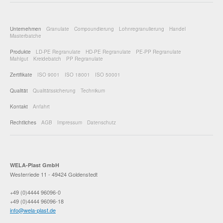
Unternehmen
Granulate
Compoundierung
Lohnregranulierung
Handel
Masterbatche
Produkte
LD-PE Regranulate
HD-PE Regranulate
PE-PP Regranulate
Mahlgut
Kreidebatch
PP Regranulate
Zertifikate
ISO 9001
ISO 18001
ISO 50001
Qualität
Qualitätssicherung
Technikum
Kontakt
Anfahrt
Rechtliches
AGB
Impressum
Datenschutz
WELA-Plast GmbH
Westerriede 11 - 49424 Goldenstedt
+49 (0)4444 96096-0
+49 (0)4444 96096-18
info@wela-plast.de