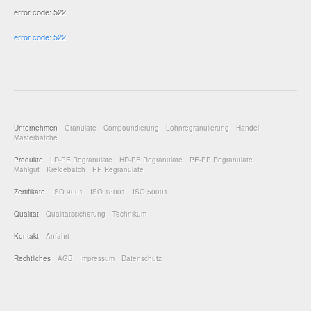
error code: 522
error code: 522
Unternehmen
Granulate
Compoundierung
Lohnregranulierung
Handel
Masterbatche
Produkte
LD-PE Regranulate
HD-PE Regranulate
PE-PP Regranulate
Mahlgut
Kreidebatch
PP Regranulate
Zertifikate
ISO 9001
ISO 18001
ISO 50001
Qualität
Qualitätssicherung
Technikum
Kontakt
Anfahrt
Rechtliches
AGB
Impressum
Datenschutz