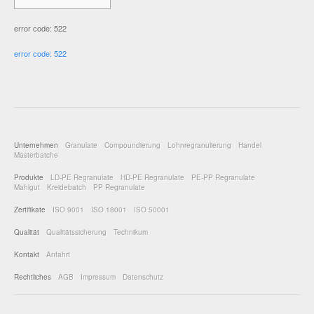
error code: 522
error code: 522
Unternehmen
Granulate
Compoundierung
Lohnregranulierung
Handel
Masterbatche
Produkte
LD-PE Regranulate
HD-PE Regranulate
PE-PP Regranulate
Mahlgut
Kreidebatch
PP Regranulate
Zertifikate
ISO 9001
ISO 18001
ISO 50001
Qualität
Qualitätssicherung
Technikum
Kontakt
Anfahrt
Rechtliches
AGB
Impressum
Datenschutz