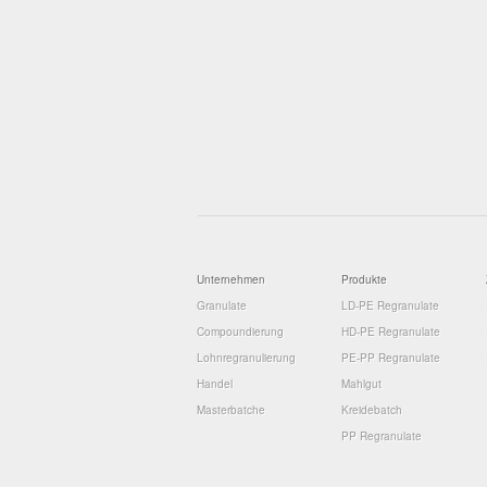
Unternehmen
Produkte
Granulate
LD-PE Regranulate
Compoundierung
HD-PE Regranulate
Lohnregranulierung
PE-PP Regranulate
Handel
Mahlgut
Masterbatche
Kreidebatch
PP Regranulate