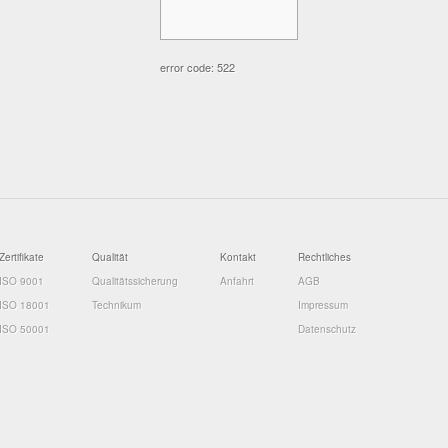
error code: 522
Zertifikate
Qualität
Kontakt
Rechtliches
ISO 9001
Qualitätssicherung
Anfahrt
AGB
ISO 18001
Technikum
Impressum
ISO 50001
Datenschutz