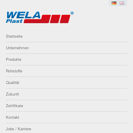
Startseite
Unternehmen
Produkte
Rohstoffe
Qualität
Zukunft
Zertifikate
Kontakt
Jobs / Karriere