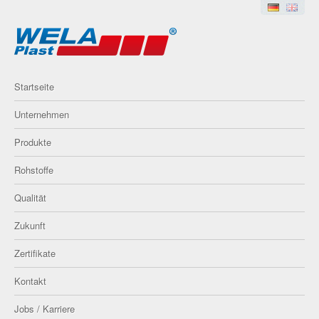
Startseite
Unternehmen
Produkte
Rohstoffe
Qualität
Zukunft
Zertifikate
Kontakt
Jobs / Karriere