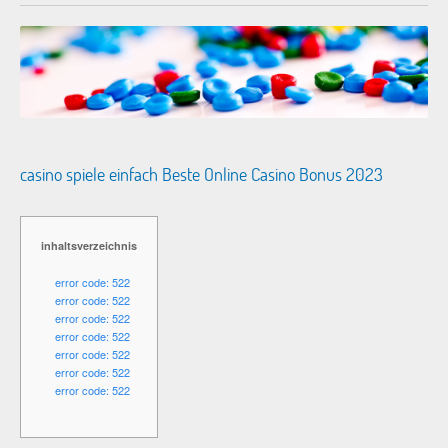
casino spiele einfach Beste Online Casino Bonus 2023
inhaltsverzeichnis
error code: 522
error code: 522
error code: 522
error code: 522
error code: 522
error code: 522
error code: 522