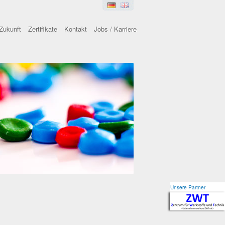
Zukunft
Zertifikate
Kontakt
Jobs / Karriere
Unsere Partner
Unsere Partner