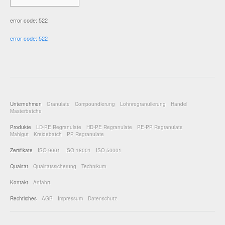
error code: 522
error code: 522
Unternehmen
Granulate
Compoundierung
Lohnregranulierung
Handel
Masterbatche
Produkte
LD-PE Regranulate
HD-PE Regranulate
PE-PP Regranulate
Mahlgut
Kreidebatch
PP Regranulate
Zertifikate
ISO 9001
ISO 18001
ISO 50001
Qualität
Qualitätssicherung
Technikum
Kontakt
Anfahrt
Rechtliches
AGB
Impressum
Datenschutz