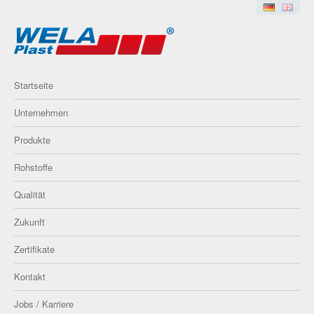
Startseite
Unternehmen
Produkte
Rohstoffe
Qualität
Zukunft
Zertifikate
Kontakt
Jobs / Karriere