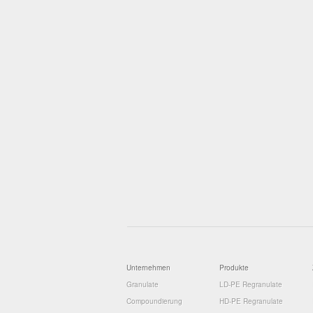
Unternehmen
Produkte
Granulate
LD-PE Regranulate
Compoundierung
HD-PE Regranulate