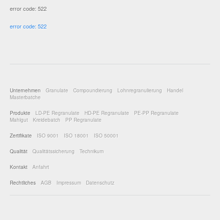
error code: 522
error code: 522
Unternehmen
Granulate
Compoundierung
Lohnregranulierung
Handel
Masterbatche
Produkte
LD-PE Regranulate
HD-PE Regranulate
PE-PP Regranulate
Mahlgut
Kreidebatch
PP Regranulate
Zertifikate
ISO 9001
ISO 18001
ISO 50001
Qualität
Qualitätssicherung
Technikum
Kontakt
Anfahrt
Rechtliches
AGB
Impressum
Datenschutz