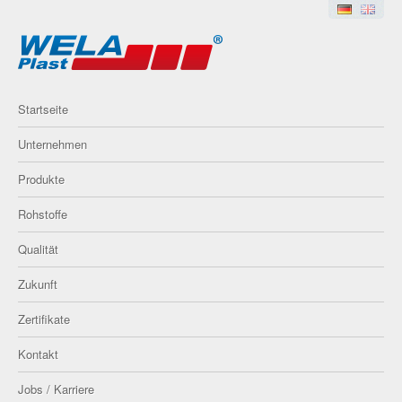
Startseite
Unternehmen
Produkte
Rohstoffe
Qualität
Zukunft
Zertifikate
Kontakt
Jobs / Karriere