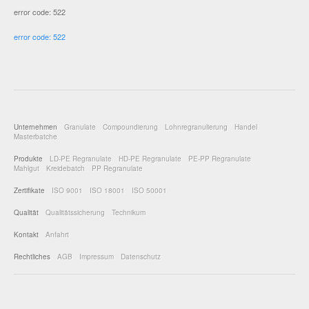
error code: 522
error code: 522
Unternehmen
Granulate
Compoundierung
Lohnregranulierung
Handel
Masterbatche
Produkte
LD-PE Regranulate
HD-PE Regranulate
PE-PP Regranulate
Mahlgut
Kreidebatch
PP Regranulate
Zertifikate
ISO 9001
ISO 18001
ISO 50001
Qualität
Qualitätssicherung
Technikum
Kontakt
Anfahrt
Rechtliches
AGB
Impressum
Datenschutz