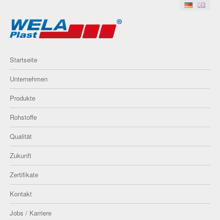
Startseite
Unternehmen
Produkte
Rohstoffe
Qualität
Zukunft
Zertifikate
Kontakt
Jobs / Karriere