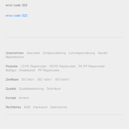
error code: 522
error code: 522
Unternehmen
Granulate
Compoundierung
Lohnregranulierung
Handel
Masterbatche
Produkte
LD-PE Regranulate
HD-PE Regranulate
PE-PP Regranulate
Mahlgut
Kreidebatch
PP Regranulate
Zertifikate
ISO 9001
ISO 18001
ISO 50001
Qualität
Qualitätssicherung
Technikum
Kontakt
Anfahrt
Rechtliches
AGB
Impressum
Datenschutz