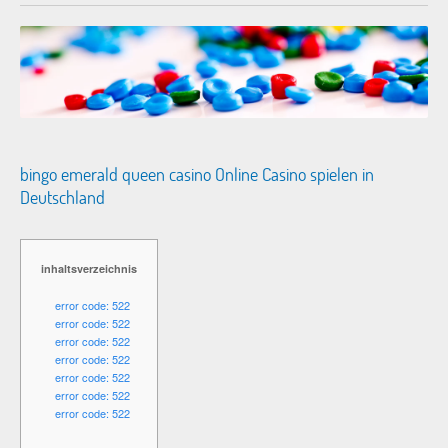
bingo emerald queen casino Online Casino spielen in
Deutschland
inhaltsverzeichnis
error code: 522
error code: 522
error code: 522
error code: 522
error code: 522
error code: 522
error code: 522