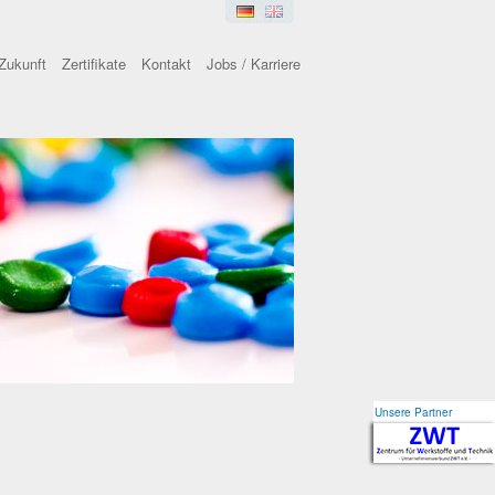
Zukunft
Zertifikate
Kontakt
Jobs / Karriere
Unsere Partner
Unsere Partner