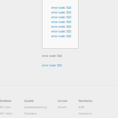
error code: 522
error code: 522
error code: 522
error code: 522
error code: 522
error code: 522
error code: 522
error code: 522
error code: 522
Zertifikate
Qualität
Kontakt
Rechtliches
ISO 9001
Qualitätssicherung
Anfahrt
AGB
ISO 18001
Technikum
Impressum