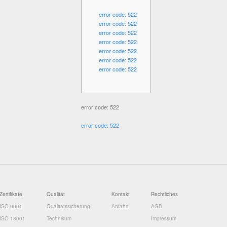
error code: 522
error code: 522
error code: 522
error code: 522
error code: 522
error code: 522
error code: 522
error code: 522
error code: 522
Zertifikate
Qualität
Kontakt
Rechtliches
ISO 9001
Qualitätssicherung
Anfahrt
AGB
ISO 18001
Technikum
Impressum