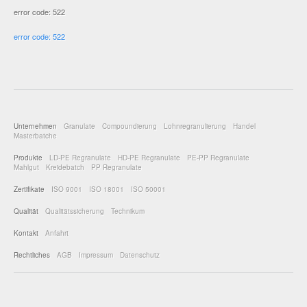
error code: 522
error code: 522
Unternehmen
Granulate
Compoundierung
Lohnregranulierung
Handel
Masterbatche
Produkte
LD-PE Regranulate
HD-PE Regranulate
PE-PP Regranulate
Mahlgut
Kreidebatch
PP Regranulate
Zertifikate
ISO 9001
ISO 18001
ISO 50001
Qualität
Qualitätssicherung
Technikum
Kontakt
Anfahrt
Rechtliches
AGB
Impressum
Datenschutz