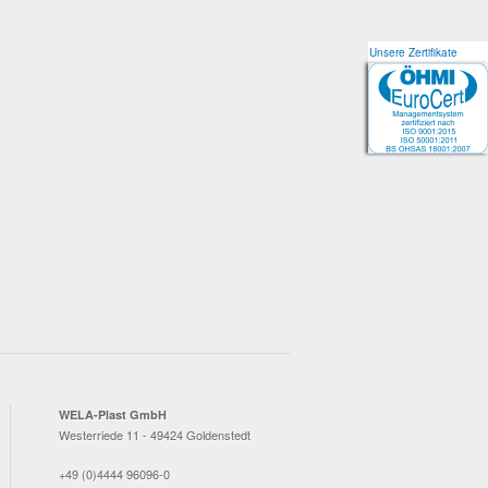
Unsere Zertifikate
Unsere Zertifikate
WELA-Plast GmbH
Westerriede 11 - 49424 Goldenstedt
+49 (0)4444 96096-0