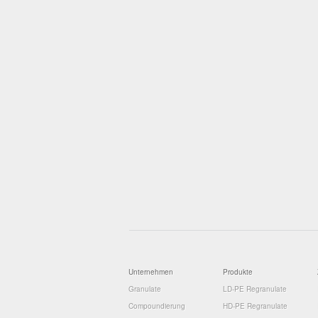
Unternehmen
Produkte
Granulate
LD-PE Regranulate
Compoundierung
HD-PE Regranulate