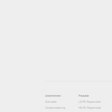
Unternehmen
Produkte
Granulate
LD-PE Regranulate
Compoundierung
HD-PE Regranulate