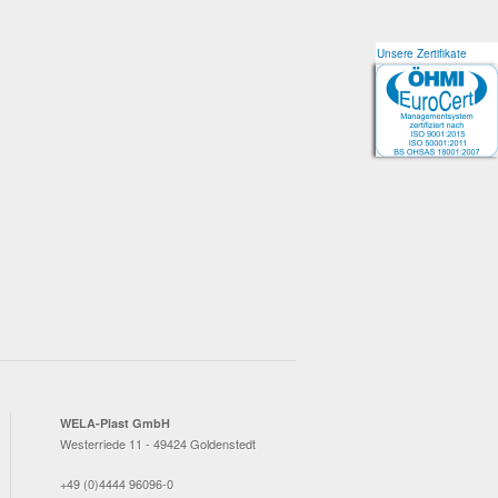
Unsere Zertifikate
Unsere Zertifikate
WELA-Plast GmbH
Westerriede 11 - 49424 Goldenstedt
+49 (0)4444 96096-0