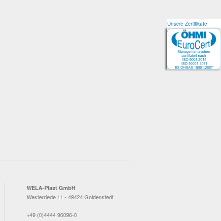
Unsere Zertifikate
Unsere Zertifikate
WELA-Plast GmbH
Westerriede 11 - 49424 Goldenstedt
+49 (0)4444 96096-0