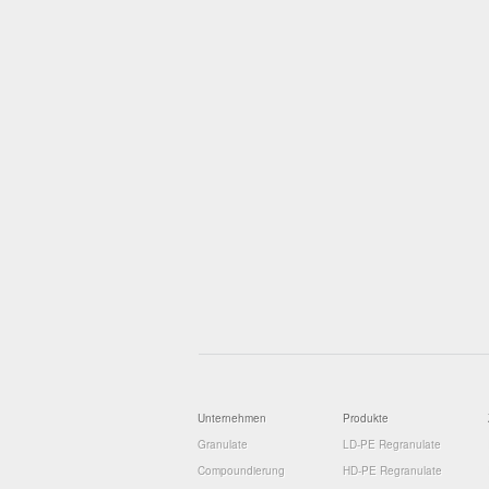
Unternehmen
Produkte
Granulate
LD-PE Regranulate
Compoundierung
HD-PE Regranulate